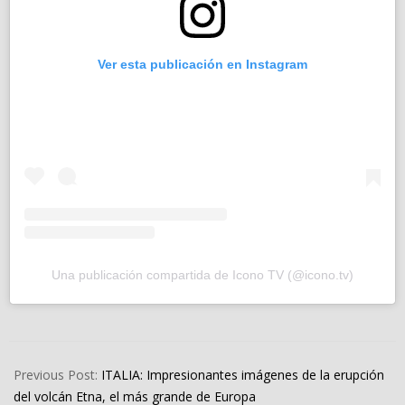
Ver esta publicación en Instagram
Una publicación compartida de Icono TV (@icono.tv)
2024-
07-
Previous Post:
ITALIA: Impresionantes imágenes de la erupción
17
del volcán Etna, el más grande de Europa