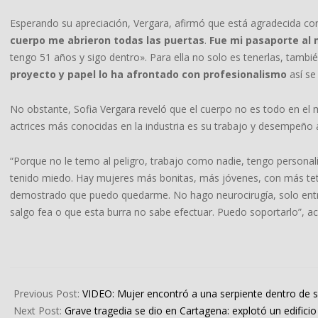
Esperando su apreciación, Vergara, afirmó que está agradecida con 
cuerpo me abrieron todas las puertas
.
Fue mi pasaporte al
tengo 51 años y sigo dentro». Para ella no solo es tenerlas, tambi
proyecto y papel lo ha afrontado con profesionalismo
así se
No obstante, Sofia Vergara reveló que el cuerpo no es todo en el 
actrices más conocidas en la industria es su trabajo y desempeño a
“Porque no le temo al peligro, trabajo como nadie, tengo personali
tenido miedo. Hay mujeres más bonitas, más jóvenes, con más tet
demostrado que puedo quedarme. No hago neurocirugía, solo entr
salgo fea o que esta burra no sabe efectuar. Puedo soportarlo”, ac
2024-
01-
Previous Post:
VIDEO: Mujer encontró a una serpiente dentro de 
15
Next Post:
Grave tragedia se dio en Cartagena: explotó un edifici