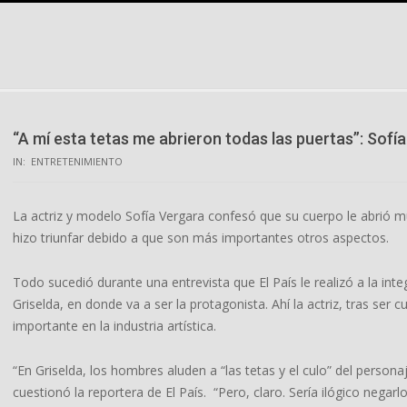
Skip
to
content
“A mí esta tetas me abrieron todas las puertas”: Sofí
IN:
ENTRETENIMIENTO
La actriz y modelo Sofía Vergara confesó que su cuerpo le abrió muc
hizo triunfar debido a que son más importantes otros aspectos.
Todo sucedió durante una entrevista que El País le realizó a la int
Griselda, en donde va a ser la protagonista. Ahí la actriz, tras ser
importante en la industria artística.
“En Griselda, los hombres aluden a “las tetas y el culo” del person
cuestionó la reportera de El País. “Pero, claro. Sería ilógico negar